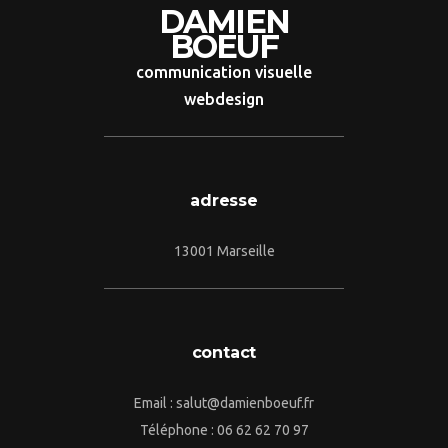
DAMIEN
BOEUF
communication visuelle
webdesign
adresse
13001 Marseille
contact
Email : salut@damienboeuf.fr
Téléphone : 06 62 62 70 97