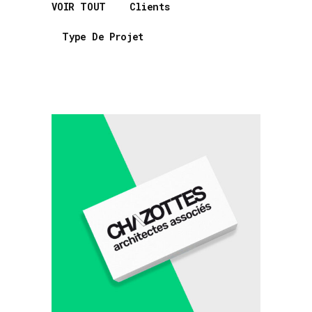
VOIR TOUT
Clients
Type De Projet
Chazottes
Architectes
identité visuelle
/
logo
/
web