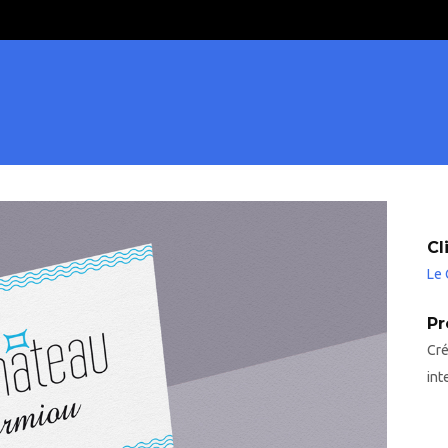
 de Sormiou
Cl
Le 
Pr
Cré
int