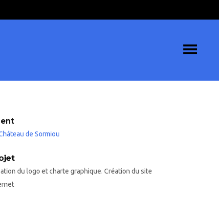
ient
Château de Sormiou
ojet
ation du logo et charte graphique. Création du site
ernet