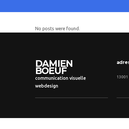
No posts were found.
DAMIEN
adre
BOEUF
13001 
communication visuelle
webdesign