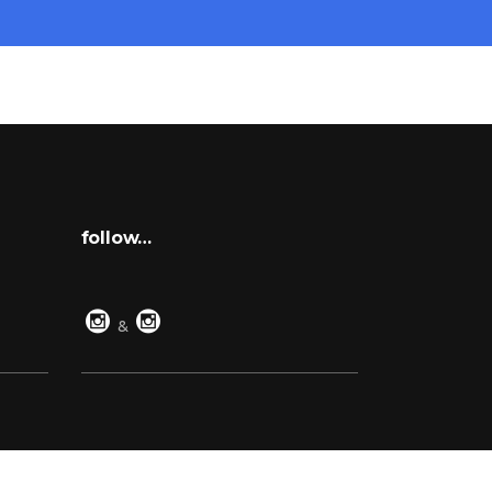
follow…
&